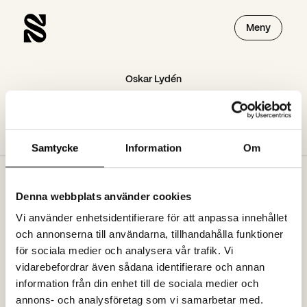
Meny
Oskar Lydén
Oskar Lydén
Samtycke
Information
Om
Denna webbplats använder cookies
Prenumerera på vårt nyhetsbrev
Vi använder enhetsidentifierare för att anpassa innehållet
och annonserna till användarna, tillhandahålla funktioner
för sociala medier och analysera vår trafik. Vi
Jag godkänner att ta emot nyhetsbrev från spoon.se. Se vår
vidarebefordrar även sådana identifierare och annan
dataskyddspolicy
information från din enhet till de sociala medier och
annons- och analysföretag som vi samarbetar med.